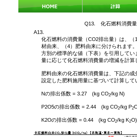
Q13. 化石燃料消
A13.
化石燃料の消費量（CO2排出量）は、（
材由来、（4）肥料由来に分けられます
方別の標準的な値（下表）を引用してい
量に応じて化石燃料消費量の増減を計算
肥料由来の化石燃料消費量は、下記の成
設定した肥料施用量に基づいて計算して
Nの排出係数 = 3.27 (kg CO
/kg N)
2
P2O5の排出係数 = 2.44 (kg CO
/kg P
2
2
K2Oの排出係数 = 0.44 (kg CO
/kg K
O)
2
2